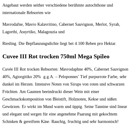
Angebaut werden seither verschiedene berühmte autochthone und
internationale Rebsorten wie
Mavrodafne
,
Mavro
Kalavritino
,
Cabernet
Sauvignon
,
Merlot
,
Syrah
,
Lagorthi
,
Assyrtiko
,
Malagouzia
und
Riesling. Die Bepflanzungsdichte liegt bei 4.100 Reben pro Hektar.
Cuvee III Rot trocken 750ml Mega Spileo
Cuvée III Rot trocken Rebsorten: Mavrodaphne 40%, Cabernet Sauvignon
40%, Agiorgitiko 20% g.g.A. – Peloponnes’ Tief purpurrote Farbe, sehr
dunkel im Herzen. Intensive Noten von Sirups von roten und schwarzen
Früchten. Am Gaumen beeindruckt dieser Wein mit einer
Geschmackskomposition von Bleistift, Holznoten, Kekse und süßen
Gewürzen. Er wirkt im Mund warm und üppig. Seine Tannine sind linear
und elegant und sorgen für eine angenehme Paarung mit gekochtem
Schinken & gereiftem Käse. Rauchig, fruchtig und sehr harmonisch!