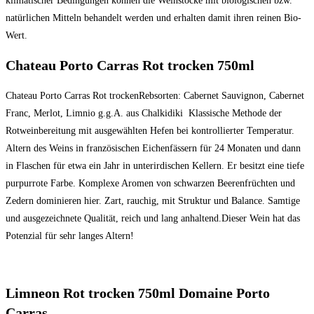
klimatischer Bedingungen können die Weinstöcke mit biologischen bzw.
natürlichen Mitteln behandelt werden und erhalten damit ihren reinen Bio-
Wert.
Chateau Porto Carras Rot trocken 750ml
Chateau Porto Carras Rot trockenRebsorten: Cabernet Sauvignon, Cabernet
Franc, Merlot, Limnio g.g.A. aus Chalkidiki Klassische Methode der
Rotweinbereitung mit ausgewählten Hefen bei kontrollierter Temperatur.
Altern des Weins in französischen Eichenfässern für 24 Monaten und dann
in Flaschen für etwa ein Jahr in unterirdischen Kellern. Er besitzt eine tiefe
purpurrote Farbe. Komplexe Aromen von schwarzen Beerenfrüchten und
Zedern dominieren hier. Zart, rauchig, mit Struktur und Balance. Samtige
und ausgezeichnete Qualität, reich und lang anhaltend.Dieser Wein hat das
Potenzial für sehr langes Altern!
Limneon Rot trocken 750ml Domaine Porto
Carras