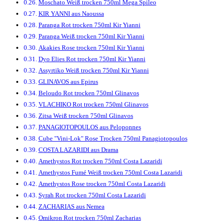
Moschato Weiß trocken 750ml Mega Spileo
KIR YANNI aus Naoussa
Paranga Rot trocken 750ml Kir Yianni
Paranga Weiß trocken 750ml Kir Yianni
Akakies Rose trocken 750ml Kir Yianni
Dyo Elies Rot trocken 750ml Kir Yianni
Assyrtiko Weiß trocken 750ml Kir Yianni
GLINAVOS aus Epirus
Beloudo Rot trocken 750ml Glinavos
VLACHIKO Rot trocken 750ml Glinavos
Zitsa Weiß trocken 750ml Glinavos
PANAGIOTOPOULOS aus Peloponnes
Cube "Vini-Lok" Rose Trocken 750ml Panagiotopoulos
COSTA LAZARIDI aus Drama
Amethystos Rot trocken 750ml Costa Lazaridi
Amethystos Fumé Weiß trocken 750ml Costa Lazaridi
Amethystos Rose trocken 750ml Costa Lazaridi
Syrah Rot trocken 750ml Costa Lazaridi
ZACHARIAS aus Nemea
Omikron Rot trocken 750ml Zacharias