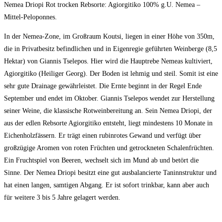
Nemea Driopi Rot trocken Rebsorte: Agiorgitiko 100% g.U. Nemea –
Mittel-Peloponnes.
In der Nemea-Zone, im Großraum Koutsi, liegen in einer Höhe von 350m,
die in Privatbesitz befindlichen und in Eigenregie geführten Weinberge (8,5
Hektar) von Giannis Tselepos. Hier wird die Hauptrebe Nemeas kultiviert,
Agiorgitiko (Heiliger Georg). Der Boden ist lehmig und steil. Somit ist eine
sehr gute Drainage gewährleistet. Die Ernte beginnt in der Regel Ende
September und endet im Oktober. Giannis Tselepos wendet zur Herstellung
seiner Weine, die klassische Rotweinbereitung an. Sein Nemea Driopi, der
aus der edlen Rebsorte Agiorgitiko entsteht, liegt mindestens 10 Monate in
Eichenholzfässern. Er trägt einen rubinrotes Gewand und verfügt über
großzügige Aromen von roten Früchten und getrockneten Schalenfrüchten.
Ein Fruchtspiel von Beeren, wechselt sich im Mund ab und betört die
Sinne. Der Nemea Driopi besitzt eine gut ausbalancierte Taninnstruktur und
hat einen langen, samtigen Abgang. Er ist sofort trinkbar, kann aber auch
für weitere 3 bis 5 Jahre gelagert werden.