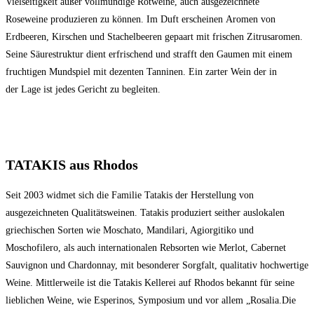
Vielseitigkeit außer vollmundige Rotweine, auch ausgezeichnete
Roseweine produzieren zu können. Im Duft erscheinen Aromen von
Erdbeeren, Kirschen und Stachelbeeren gepaart mit frischen Zitrusaromen.
Seine Säurestruktur dient erfrischend und strafft den Gaumen mit einem
fruchtigen Mundspiel mit dezenten Tanninen. Ein zarter Wein der in
der Lage ist jedes Gericht zu begleiten.
TATAKIS aus Rhodos
Seit 2003 widmet sich die Familie Tatakis der Herstellung von
ausgezeichneten Qualitätsweinen. Tatakis produziert seither auslokalen
griechischen Sorten wie Moschato, Mandilari, Agiorgitiko und
Moschofilero, als auch internationalen Rebsorten wie Merlot, Cabernet
Sauvignon und Chardonnay, mit besonderer Sorgfalt, qualitativ hochwertige
Weine. Mittlerweile ist die Tatakis Kellerei auf Rhodos bekannt für seine
lieblichen Weine, wie Esperinos, Symposium und vor allem „Rosalia.Die