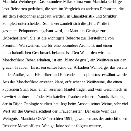
Mantinia-Weinberge. Das besondere Mikroklima vom Mantinia-Gebirge
lässt Rebsorten gedeihen, die sich im Vergleich zu anderen Rebsorten, die
auf dem Peloponnes angebaut werden, in Charakteristik und Struktur
komplett unterscheiden. Somit verwandelt sich die „Fileri“, die im
gesamten Peloponnes angebaut wird, im Mantinia-Gebirge zur
„Moschofilero“. Sie ist die wichtigste Rebsorte zur Herstellung von
Premium-Weißweinen, die für eine besondere Aromatik und einen
unnachahmlichen Geschmack bekannt ist. Den Wein, den wir aus
Moschofilero Reben erhalten, ist ein „blanc de gris“, ein Weißwein aus den
grauen Trauben. Es ist ein echtes Kind der Arkadien Weinberge, das bereits
in der Antike, vom Historiker und Reisenden Theophrastus, erwähnt wurde.
Aus der Moschofilero enstehen klare, erfrischende Weißweine, die einen
kupfernen Stich bzw. einen rosernen Mantel tragen und vom Geschmack an
Gewürztraminer und/oder Muskateller-Trauben erinnern. Yannis Tselepos,
der in Dijon Önologie studiert hat, legt beim Ausbau seiner Weine, sehr viel
Wert auf die Unverfälschtheit der Trauebnsorten. Der erste Wein des
Weinguts „Mantinia OPAP“ erschien 1991, gewonnen aus der autochthonen
Rebsorte Moschofilero. Wenige Jahre später folgten weitere,